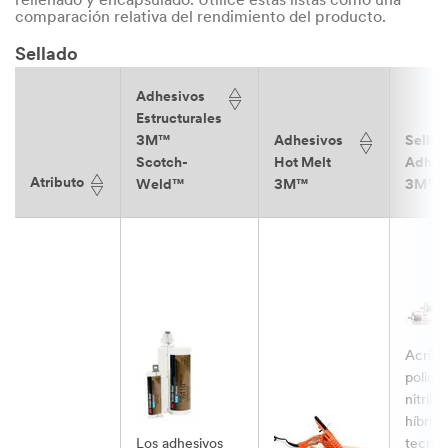
rellenado y encapsulado. Utilice estas listas como una
comparación relativa del rendimiento del producto.
Sellado
Adhesivos
Estructurales
3M™
Adhesivos
Sellad
Scotch-
Hot Melt
Adhes
Atributo
Weld™
3M™
3M™
Acrílic
poliur
nitrilo 
híbrid
Los adhesivos
tecnol