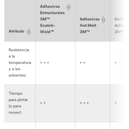
Adhesivos
Estructurales
3M™
Adhesivos
Sellado
Scotch-
Hot Melt
Adhesi
Atributo
Weld™
3M™
3M™
Resistencia
a la
temperatura
+ + +
+ +
+
y a los
solventes
Tiempo
para pintar
+ +
+ + +
+
(o para
mover)