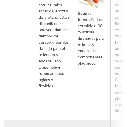
estructurales
de sel
acrílicos, epoxi y
un sol
Resinas
de uretano están
compo
termoplásticas
disponibles en
Se pu
extruibles 100
una variedad de
extruir
% sólidas
tiempos de
cualqu
diseñadas para
curado y perfiles
forma 
rellenar y
de flujo para el
un sus
encapsular
rellenado y
que no
componentes
encapsulado.
despe
eléctricos.
Disponible en
para re
formulaciones
huecos
rígidas y
Alguna
flexibles.
formul
puede
pintar
superf
húmed