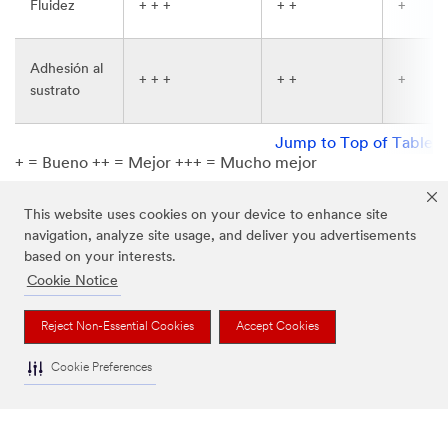
Fluidez
+ + +
+ +
+
Adhesión al
+ + +
+ +
+
sustrato
Jump to Top of Table
+ = Bueno ++ = Mejor +++ = Mucho mejor
This website uses cookies on your device to enhance site
navigation, analyze site usage, and deliver you advertisements
Tipos de Ensamblaje
based on your interests.
Cookie Notice
Reject Non-Essential Cookies
Accept Cookies
Cookie Preferences
Sellado, relleno y encapsulado 3M