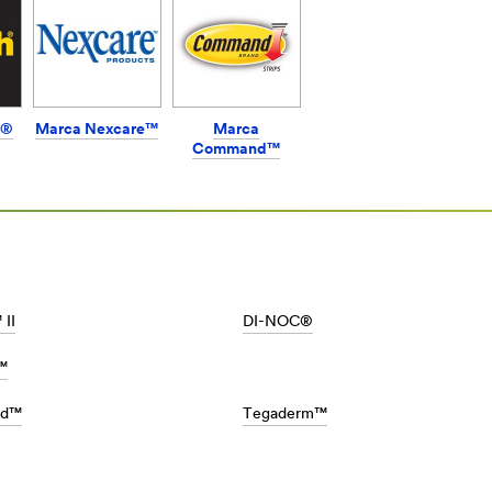
-
h®
Marca Nexcare™
Marca
Command™
 II
DI-NOC®
™
rd™
Tegaderm™