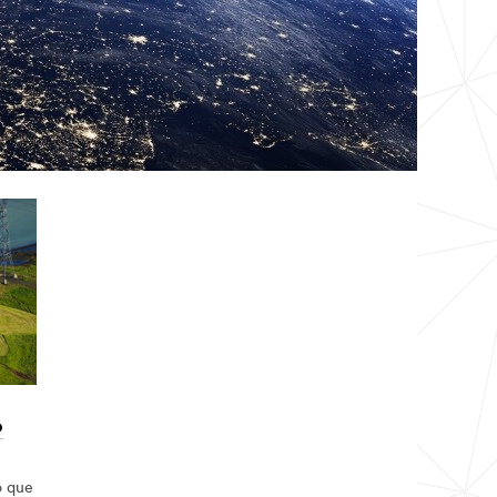
o
o que