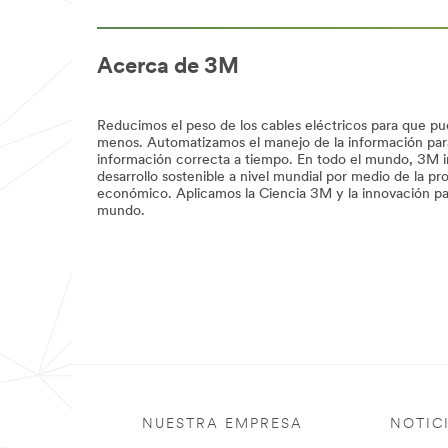
Vea
***
los
url**
resultados
de
/3M/es_CO/peliculas-
Acerca de 3M
un
comercios/
trabajo
**Site
bien
area
Reducimos el peso de los cables eléctricos para que pu
hecho
**
menos. Automatizamos el manejo de la información para
con
Seguridad
información correcta a tiempo. En todo el mundo, 3M in
los
***
desarrollo sostenible a nivel mundial por medio de la pr
productos
url**
económico. Aplicamos la Ciencia 3M y la innovación par
de
/3M/es_CO/epp-
mundo.
mejoras
la/
para
**Site
el
area
hogar
**
de
HP-
3M
Electronics-
**Site
Consumer
area
Electronics
**
***
Home-
url**
Filtration
***
/3M/es_CO/electrodomesticos/
url**
**Site
NUESTRA EMPRESA
NOTIC
area
**Site