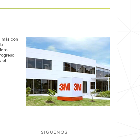
ar más con
la
dero
progreso
 el
SÍGUENOS