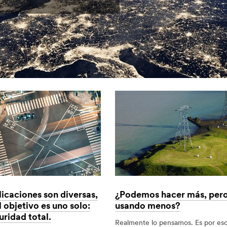
licaciones son diversas,
¿Podemos hacer más, per
l objetivo es uno solo:
usando menos?
uridad total.
Realmente lo pensamos. Es por es