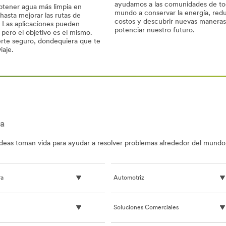
ayudamos a las comunidades de to
tener agua más limpia en
mundo a conservar la energía, redu
asta mejorar las rutas de
costos y descubrir nuevas maneras
 Las aplicaciones pueden
potenciar nuestro futuro.
 pero el objetivo es el mismo.
te seguro, dondequiera que te
¿Podemos
iaje.
hacer
más,
pero
es
usando
menos?
a
deas toman vida para ayudar a resolver problemas alrededor del mundo
ra
Automotriz
Soluciones Comerciales