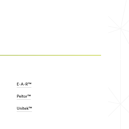
E-A-R™
Peltor™
Unitek™