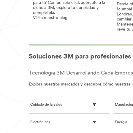
para ti? Con un solo click acércate a la
Desde ob
ciencia 3M, explora tu curiosidad y
Mumbai h
compártela.
Londres.
Visita nuestro blog.
cambiar,
Mantener
La
lleve tu v
curiosidad
nos
Las
hace
aplicacion
innovar
son
diversas,
Soluciones 3M para profesionales
pero
el
objetivo
es
Tecnologia 3M Desarrollando Cada Empres
uno
solo:
La
Explora nuestros mercados y descubre cómo nuestras i
seguridad
total.
Cuidado de la Salud
Manufactu
Electrónicos
Energía