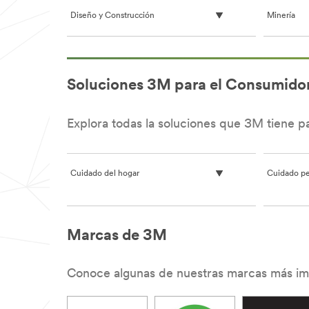
Diseño y Construcción
Minería
**Site
area
Soluciones 3M para el Consumido
**
HP-
Manufacturing-
Appliance
Explora todas la soluciones que 3M tiene pa
***
url**
http://solutions.3m.com.co/wps/portal/3M/es_CO/Ad
Cuidado del hogar
Cuidado pe
y-
Adhesivos-
Industriales/Industries/Appliance/
**Site
area
**Site
Marcas de 3M
**
area
HP-
**
DesignConstruct-
Personal-
ArchitecturalDesignProducts
Conoce algunas de nuestras marcas más imp
Health-
***
Care-
url**
BracesandWraps