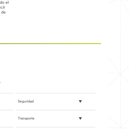
do el
cir
 de
.
Seguridad
Transporte