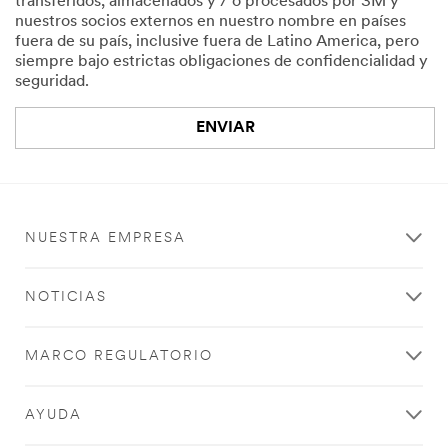
transferidos, almacenados y / o procesados por 3M y
nuestros socios externos en nuestro nombre en países
fuera de su país, inclusive fuera de Latino America, pero
siempre bajo estrictas obligaciones de confidencialidad y
seguridad.
ENVIAR
Lo
¡Gracias!
sentimos...
Su
formulario
NUESTRA EMPRESA
Ha
se
ocurrido
ha
un
enviado
NOTICIAS
error
correctamente.
en
el
MARCO REGULATORIO
envío.
Por
favor,
AYUDA
inténtelo
de