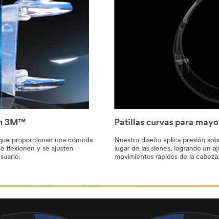
ión 3M™
Patillas curvas para mayo
as que proporcionan una cómoda
Nuestro diseño aplica presión sob
se flexionen y se ajusten
lugar de las sienes, logrando un 
suario.
movimientos rápidos de la cabeza