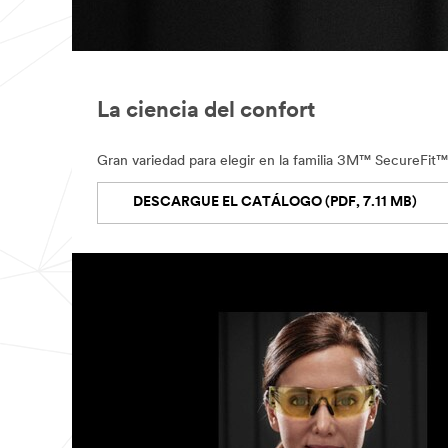
Close
La ciencia del confort
The
Gran variedad para elegir en la familia 3M™ SecureFit™,
3M
Protective
Eyewear
DESCARGUE EL CATÁLOGO (PDF, 7.11 MB)
Trial
Wear
Program
allows
safety
teams
to
work
directly
with
3M
Sales
Specialists
to