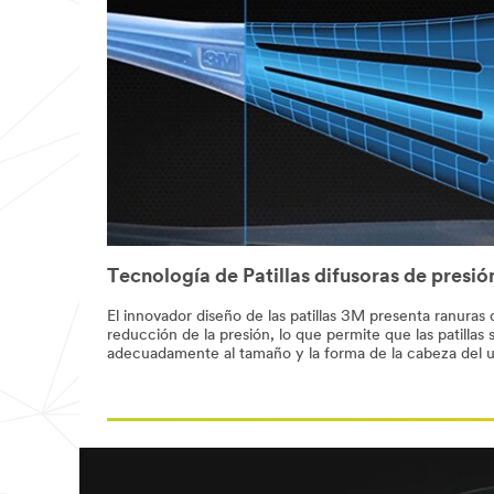
and
we
want
to
work
with
you
to
help
you
ensure
the
eyewear
you
Tecnología de Patillas difusoras de pres
purchase
meets
El innovador diseño de las patillas 3M presenta ranur
the
reducción de la presión, lo que permite que las patillas 
needs
adecuadamente al tamaño y la forma de la cabeza del u
of
your
workers
and
the
applications
they
work