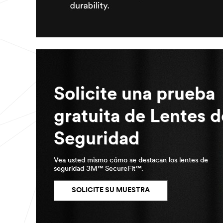
our
3M
Sales
Specialist
can
work
with
during
your
trial
Solicite una prueba
of
protective
eyewear
gratuita de Lentes d
to
collect
feedback?
Seguridad
If
you
Vea usted mismo cómo se destacan los lentes de
answered
seguridad 3M™ SecureFit™.
yes
to
SOLICITE SU MUESTRA
these
questions,
then
you