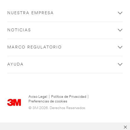
Su
formulario
Ha
se
ocurrido
NUESTRA EMPRESA
ha
un
enviado
error
correctamente
en
NOTICIAS
el
envío.
Por
MARCO REGULATORIO
favor,
inténtelo
de
AYUDA
nuevo
…
Aviso Legal
|
Política de Privacidad
|
Preferencias de cookies
© 3M 2026. Derechos Reservados.