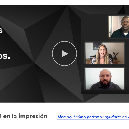
s
s.
M en la impresión
Mira aquí cómo podemos ayudarte en c