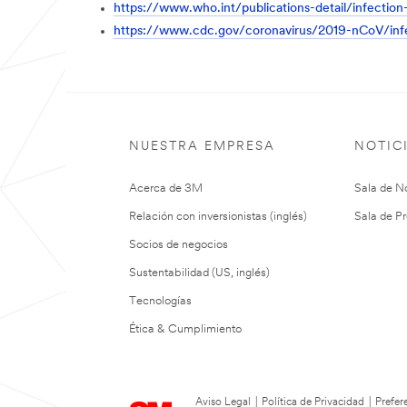
https://www.who.int/publications-detail/infectio
https://www.cdc.gov/coronavirus/2019-nCoV/infe
NUESTRA EMPRESA
NOTIC
Acerca de 3M
Sala de No
Relación con inversionistas (inglés)
Sala de Pr
Socios de negocios
Sustentabilidad (US, inglés)
Tecnologías
Ética & Cumplimiento
Aviso Legal
|
Política de Privacidad
|
Prefer