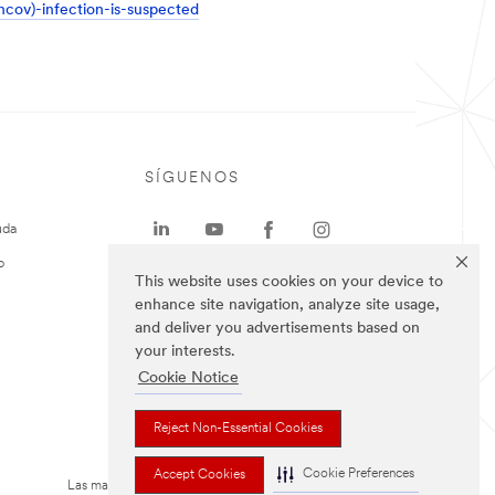
ncov)-infection-is-suspected
SÍGUENOS
uda
o
This website uses cookies on your device to
enhance site navigation, analyze site usage,
and deliver you advertisements based on
your interests.
Cookie Notice
Reject Non-Essential Cookies
Cookie Preferences
Accept Cookies
Las marcas mencionadas arriba son Marcas