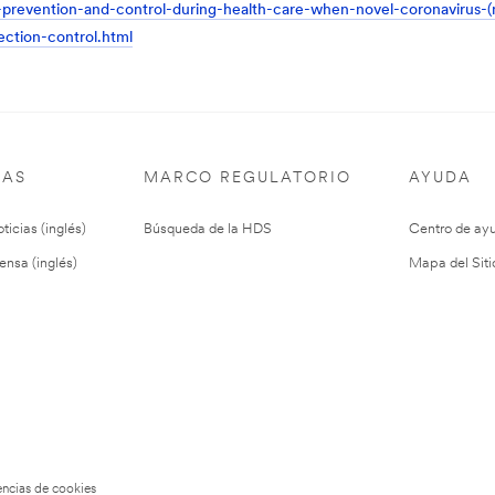
n-prevention-and-control-during-health-care-when-novel-coronavirus-(
ction-control.html
IAS
MARCO REGULATORIO
AYUDA
ticias (inglés)
Búsqueda de la HDS
Centro de ay
ensa (inglés)
Mapa del Siti
encias de cookies