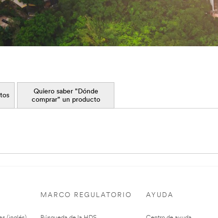
Quiero saber "Dónde
tos
comprar" un producto
S
MARCO REGULATORIO
AYUDA
as (inglés)
Búsqueda de la HDS
Centro de ayuda