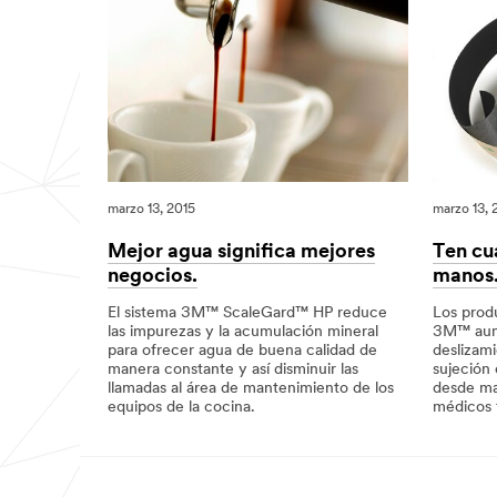
marzo 13, 2015
marzo 13, 
Mejor agua significa mejores
Ten cua
negocios.
manos
El sistema 3M™ ScaleGard™ HP reduce
Los prod
las impurezas y la acumulación mineral
3M™ aume
para ofrecer agua de buena calidad de
deslizam
manera constante y así disminuir las
sujeción 
llamadas al área de mantenimiento de los
desde mar
equipos de la cocina.
médicos 
03/13/2015
Mejor
03/13/201
Ten
agua
cualquier
significa
situación
mejores
en