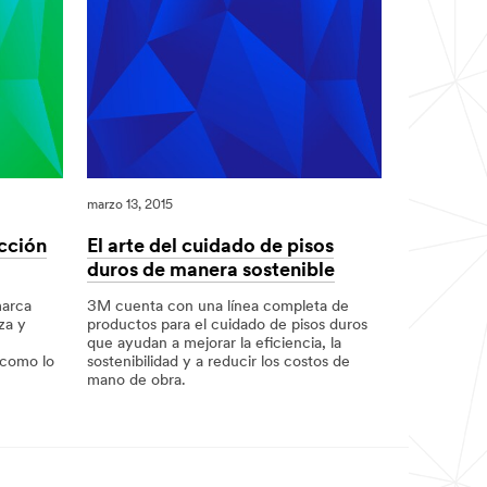
marzo 13, 2015
ección
El arte del cuidado de pisos
duros de manera sostenible
marca
3M cuenta con una línea completa de
za y
productos para el cuidado de pisos duros
que ayudan a mejorar la eficiencia, la
l como lo
sostenibilidad y a reducir los costos de
mano de obra.
03/13/2015
El
arte
del
cuidado
de