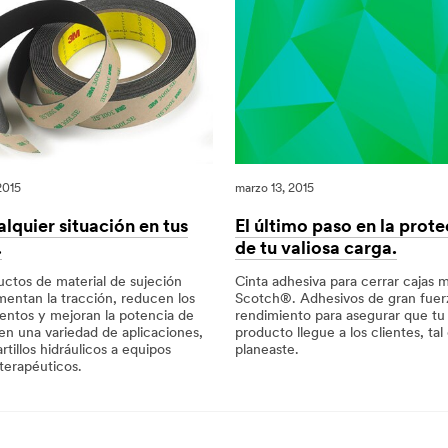
2015
marzo 13, 2015
lquier situación en tus
El último paso en la prot
.
de tu valiosa carga.
uctos de material de sujeción
Cinta adhesiva para cerrar cajas 
ntan la tracción, reducen los
Scotch®. Adhesivos de gran fuer
ientos y mejoran la potencia de
rendimiento para asegurar que tu
en una variedad de aplicaciones,
producto llegue a los clientes, ta
tillos hidráulicos a equipos
planeaste.
terapéuticos.
03/13/2015
El
último
5
paso
en
la