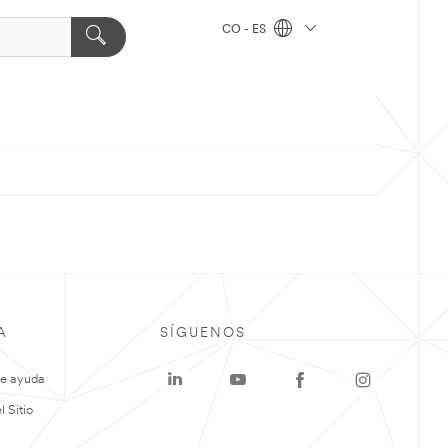
CO - ES
A
SÍGUENOS
de ayuda
 Sitio