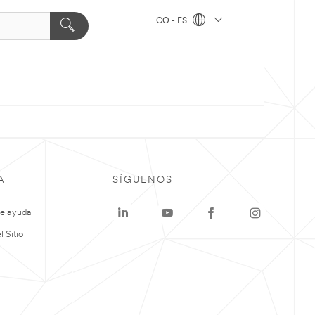
CO - ES
A
SÍGUENOS
de ayuda
 Sitio