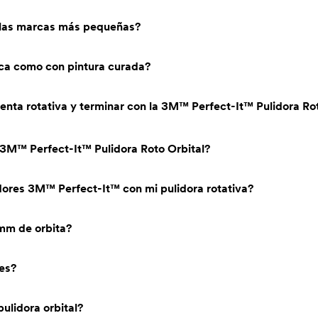
 las marcas más pequeñas?
sca como con pintura curada?
enta rotativa y terminar con la 3M™ Perfect-It™ Pulidora Rot
a 3M™ Perfect-It™ Pulidora Roto Orbital?
dores 3M™ Perfect-It™ con mi pulidora rotativa?
mm de orbita?
les?
ulidora orbital?