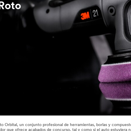
 Roto
o Orbital, un conjunto profesional de herramientas, borlas y compuest
ador que ofrece acabados de concurso, tal y como si el auto estuviera 