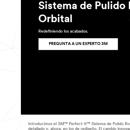
Sistema de Pulido
Orbital
Redefiniendo los acabados.
PREGUNTA A UN EXPERTO 3M
Introducimos el 3M™ Perfect-It™ Sistema de Pulido Rot
detallado y, ahora, en los de rediseño. El cambio innov