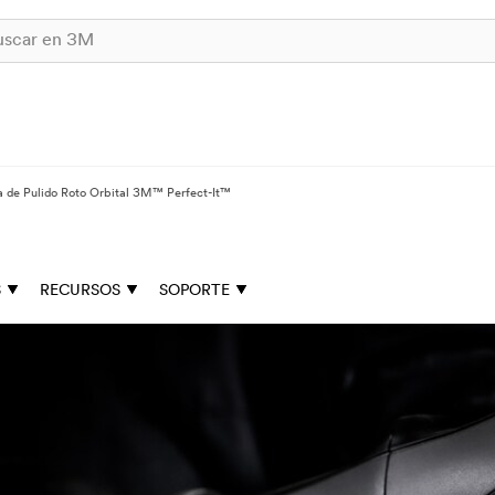
a de Pulido Roto Orbital 3M™ Perfect-It™
S
RECURSOS
SOPORTE